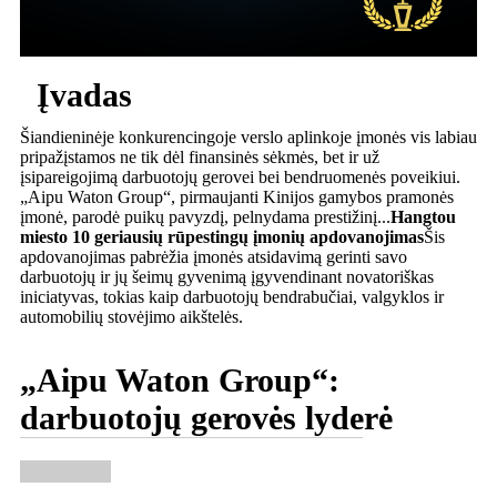
Įvadas
Šiandieninėje konkurencingoje verslo aplinkoje įmonės vis labiau
pripažįstamos ne tik dėl finansinės sėkmės, bet ir už
įsipareigojimą darbuotojų gerovei bei bendruomenės poveikiui.
„Aipu Waton Group“, pirmaujanti Kinijos gamybos pramonės
įmonė, parodė puikų pavyzdį, pelnydama prestižinį...
Hangtou
miesto 10 geriausių rūpestingų įmonių apdovanojimas
Šis
apdovanojimas pabrėžia įmonės atsidavimą gerinti savo
darbuotojų ir jų šeimų gyvenimą įgyvendinant novatoriškas
iniciatyvas, tokias kaip darbuotojų bendrabučiai, valgyklos ir
automobilių stovėjimo aikštelės.
„Aipu Waton Group“:
darbuotojų gerovės lyderė