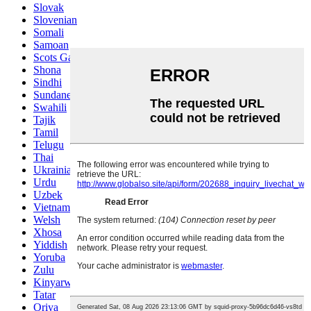
Slovak
Slovenian
Somali
Samoan
Scots Gaelic
Shona
Sindhi
Sundanese
Swahili
Tajik
Tamil
Telugu
Thai
Ukrainian
Urdu
Uzbek
Vietnamese
Welsh
Xhosa
Yiddish
Yoruba
Zulu
Kinyarwanda
Tatar
Oriya