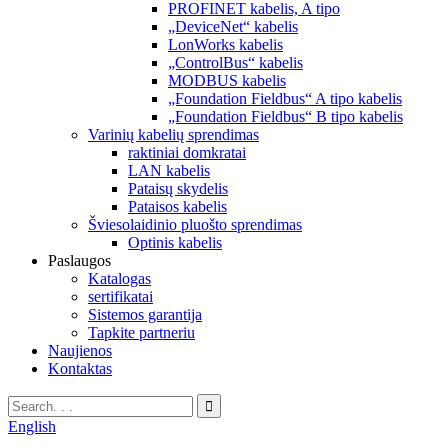
PROFINET kabelis, A tipo
„DeviceNet“ kabelis
LonWorks kabelis
„ControlBus“ kabelis
MODBUS kabelis
„Foundation Fieldbus“ A tipo kabelis
„Foundation Fieldbus“ B tipo kabelis
Varinių kabelių sprendimas
raktiniai domkratai
LAN kabelis
Pataisų skydelis
Pataisos kabelis
Šviesolaidinio pluošto sprendimas
Optinis kabelis
Paslaugos
Katalogas
sertifikatai
Sistemos garantija
Tapkite partneriu
Naujienos
Kontaktas
English