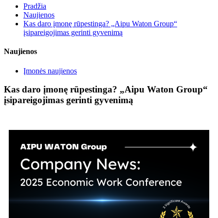
Pradžia
Naujienos
Kas daro įmonę rūpestinga? „Aipu Waton Group“
įsipareigojimas gerinti gyvenimą
Naujienos
Įmonės naujienos
Kas daro įmonę rūpestinga? „Aipu Waton Group“
įsipareigojimas gerinti gyvenimą