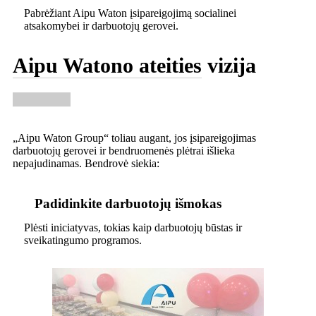
Pabrėžiant Aipu Waton įsipareigojimą socialinei
atsakomybei ir darbuotojų gerovei.
Aipu Watono ateities vizija
„Aipu Waton Group“ toliau augant, jos įsipareigojimas
darbuotojų gerovei ir bendruomenės plėtrai išlieka
nepajudinamas. Bendrovė siekia:
Padidinkite darbuotojų išmokas
Plėsti iniciatyvas, tokias kaip darbuotojų būstas ir
sveikatingumo programos.