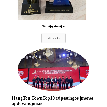
Trofėjų tiekėjas
MC amatai
HangTou TownTop10 rūpestingos įmonės
apdovanojimas