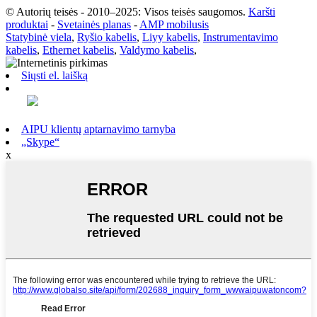
© Autorių teisės - 2010–2025: Visos teisės saugomos.
Karšti
produktai
-
Svetainės planas
-
AMP mobilusis
Statybinė viela
,
Ryšio kabelis
,
Liyy kabelis
,
Instrumentavimo
kabelis
,
Ethernet kabelis
,
Valdymo kabelis
,
Siųsti el. laišką
AIPU klientų aptarnavimo tarnyba
„Skype“
x