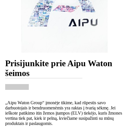
Prisijunkite prie Aipu Waton
šeimos
„Aipu Waton Group“ įmonėje tikime, kad rūpestis savo
darbuotojais ir bendruomenėmis yra raktas į tvarią sėkmę. Jei
ieškote patikimo itin žemos įtampos (ELV) tiekėjo, kuris žmones
vertina tiek pat, kiek ir pelną, kviečiame susipažinti su mūsų
produktais ir paslaugomis.