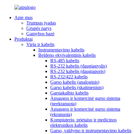
Apie mus
Trumpas įvadas
Grupės narys
Gamybos bazė
Produktai
Viela ir kabelis
Instrumentavimo kabelis
Beldeno ekvivalentinis kabelis
RS-485 kabelis
RS-232 kabelis (daugiagyslis)
RS-232 kabelis (daugiaporis)
RS-232/422 kabelis
Garso kabelis (analoginis)
Garso kabelis (skaitmeninis)
Garsiakalbio kabelis
Apsaugos ir komercinė garso sistema
(neekranuota)
Apsaugos ir komercinė garso sistema
(ekranuota)
Kompiuterių, prietaisų ir medicinos
elektronikos kabelis
Garso, valdymo ir instrumentavimo kabelis