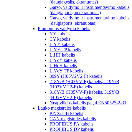
(daugiagyslis, ekranuotas)
Garso, valdymo ir instrumentavimo kabelis
(daugiaporis, neekranuotas)
Garso, valdymo ir instrumentavimo kabelis
(daugiaporis, ekranuotas)
Pramoninis valdymo kabelis
YY kabelis
CY kabelis
LiYY kabelis
LiYY TP kabelis
LiHH kabelis
LiYcY kabelis
LiHcH kabelis
LiYcY TP kabelis
309Y (H05V2V2-F) kabelis
218Y/B (H03VV-F) kabelis, 219Y/B
(H03VVH2-F) kabelis
318Y/B (H05VV-F) kabelis, 319Y/B
(H05VVH2-F) kabelis
Neapvilktas kabelis pagal EN50525-2-31
Lauko magistralės kabelis
KNX/EIB kabelis
CAN magistralės kabelis
PROFIBUS PA kabelis
PROFIBUS DP kabelis