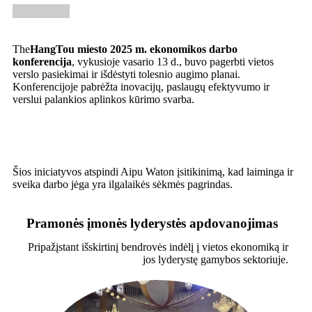
The
HangTou miesto 2025 m. ekonomikos darbo
konferencija
, vykusioje vasario 13 d., buvo pagerbti vietos
verslo pasiekimai ir išdėstyti tolesnio augimo planai.
Konferencijoje pabrėžta inovacijų, paslaugų efektyvumo ir
verslui palankios aplinkos kūrimo svarba.
Šios iniciatyvos atspindi Aipu Waton įsitikinimą, kad laiminga ir
sveika darbo jėga yra ilgalaikės sėkmės pagrindas.
Pramonės įmonės lyderystės apdovanojimas
Pripažįstant išskirtinį bendrovės indėlį į vietos ekonomiką ir
jos lyderystę gamybos sektoriuje.