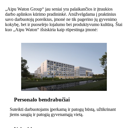
„Aipu Waton Group“ jau seniai yra palaikančios ir įtraukios
darbo aplinkos kūrimo pradininkė. Atsižvelgdama į praktinius
savo darbuotojų poreikius, įmonė ne tik pagerino jų gyvenimo
kokybę, bet ir puoselėjo lojalumo bei produktyvumo kultūrą. Štai
kuo „Aipu Waton“ išsiskiria kaip rūpestinga įmonė:
Personalo bendrabučiai
Suteikti darbuotojams įperkamą ir patogų būstą, užtikrinant
jiems saugią ir patogią gyvenamąją vietą.