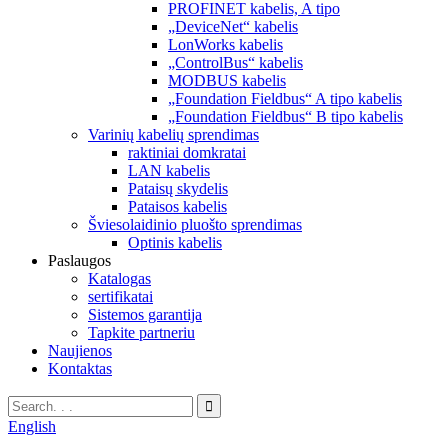
PROFINET kabelis, A tipo
„DeviceNet“ kabelis
LonWorks kabelis
„ControlBus“ kabelis
MODBUS kabelis
„Foundation Fieldbus“ A tipo kabelis
„Foundation Fieldbus“ B tipo kabelis
Varinių kabelių sprendimas
raktiniai domkratai
LAN kabelis
Pataisų skydelis
Pataisos kabelis
Šviesolaidinio pluošto sprendimas
Optinis kabelis
Paslaugos
Katalogas
sertifikatai
Sistemos garantija
Tapkite partneriu
Naujienos
Kontaktas
English