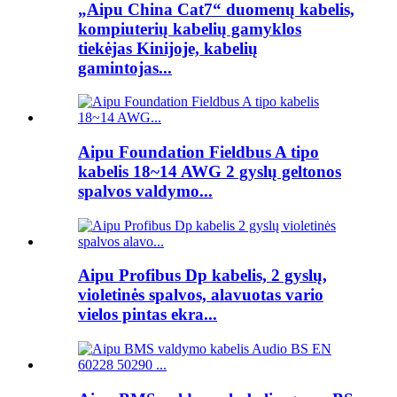
„Aipu China Cat7“ duomenų kabelis,
kompiuterių kabelių gamyklos
tiekėjas Kinijoje, kabelių
gamintojas...
Aipu Foundation Fieldbus A tipo
kabelis 18~14 AWG 2 gyslų geltonos
spalvos valdymo...
Aipu Profibus Dp kabelis, 2 gyslų,
violetinės spalvos, alavuotas vario
vielos pintas ekra...