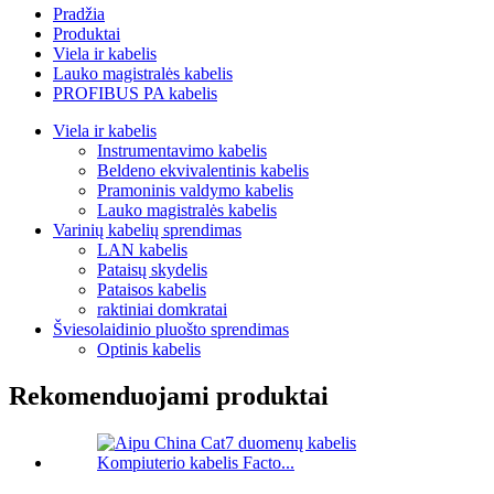
Pradžia
Produktai
Viela ir kabelis
Lauko magistralės kabelis
PROFIBUS PA kabelis
Viela ir kabelis
Instrumentavimo kabelis
Beldeno ekvivalentinis kabelis
Pramoninis valdymo kabelis
Lauko magistralės kabelis
Varinių kabelių sprendimas
LAN kabelis
Pataisų skydelis
Pataisos kabelis
raktiniai domkratai
Šviesolaidinio pluošto sprendimas
Optinis kabelis
Rekomenduojami produktai