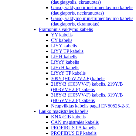
(daugiagyslis, ekranuotas)
Garso, valdymo ir instrumentavimo kabelis
(daugiaporis, neekranuotas)
Garso, valdymo ir instrumentavimo kabelis
(daugiaporis, ekranuotas)
Pramoninis valdymo kabelis
YY kabelis
CY kabelis
LiYY kabelis
LiYY TP kabelis
LiHH kabelis
LiYcY kabelis
LiHcH kabelis
LiYcY TP kabelis
309Y (H05V2V2-F) kabelis
218Y/B (H03VV-F) kabelis, 219Y/B
(H03VVH2-F) kabelis
318Y/B (H05VV-F) kabelis, 319Y/B
(H05VVH2-F) kabelis
Neapvilktas kabelis pagal EN50525-2-31
Lauko magistralės kabelis
KNX/EIB kabelis
CAN magistralės kabelis
PROFIBUS PA kabelis
PROFIBUS DP kabelis