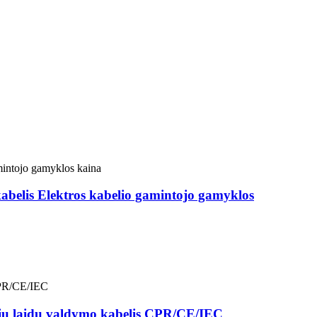
kabelis Elektros kabelio gamintojo gamyklos
nių laidų valdymo kabelis CPR/CE/IEC