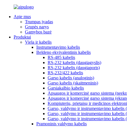
Apie mus
Trumpas įvadas
Grupės narys
Gamybos bazė
Produktai
Viela ir kabelis
Instrumentavimo kabelis
Beldeno ekvivalentinis kabelis
RS-485 kabelis
RS-232 kabelis (daugiagyslis)
RS-232 kabelis (daugiaporis)
RS-232/422 kabelis
Garso kabelis (analoginis)
Garso kabelis (skaitmeninis)
Garsiakalbio kabelis
Apsaugos ir komercinė garso sistema (neekr
Apsaugos ir komercinė garso sistema (ekran
Kompiuterių, prietaisų ir medicinos elektron
Garso, valdymo ir instrumentavimo kabelis (
Garso, valdymo ir instrumentavimo kabelis (
Garso, valdymo ir instrumentavimo kabelis (
Pramoninis valdymo kabelis