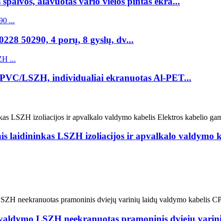
 spalvos, alavuotas vario vielos pintas ekra...
28 50290, 4 porų, 8 gyslų, dv...
 PVC/LSZH, individualiai ekranuotas Al-PET...
is laidininkas LSZH izoliacijos ir apvalkalo valdymo 
 valdymo LSZH neekranuotas pramoninis dviejų vari