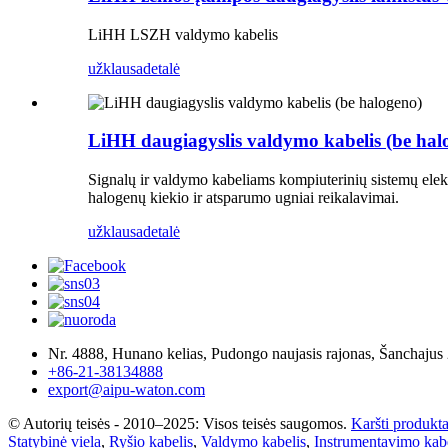
LiHH LSZH valdymo kabelis
užklausa
detalė
LiHH daugiagyslis valdymo kabelis (be hal
Signalų ir valdymo kabeliams kompiuterinių sistemų elek
halogenų kiekio ir atsparumo ugniai reikalavimai.
užklausa
detalė
Nr. 4888, Hunano kelias, Pudongo naujasis rajonas, Šanchajus
+86-21-38134888
export@aipu-waton.com
© Autorių teisės - 2010–2025: Visos teisės saugomos.
Karšti produkta
Statybinė viela
,
Ryšio kabelis
,
Valdymo kabelis
,
Instrumentavimo kabe