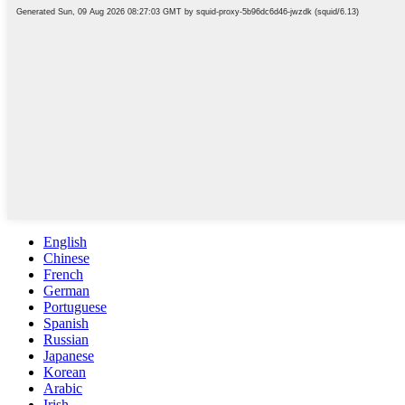
English
Chinese
French
German
Portuguese
Spanish
Russian
Japanese
Korean
Arabic
Irish