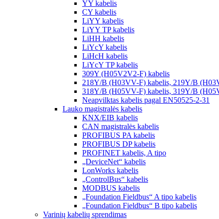
YY kabelis
CY kabelis
LiYY kabelis
LiYY TP kabelis
LiHH kabelis
LiYcY kabelis
LiHcH kabelis
LiYcY TP kabelis
309Y (H05V2V2-F) kabelis
218Y/B (H03VV-F) kabelis, 219Y/B (H03
318Y/B (H05VV-F) kabelis, 319Y/B (H05
Neapvilktas kabelis pagal EN50525-2-31
Lauko magistralės kabelis
KNX/EIB kabelis
CAN magistralės kabelis
PROFIBUS PA kabelis
PROFIBUS DP kabelis
PROFINET kabelis, A tipo
„DeviceNet“ kabelis
LonWorks kabelis
„ControlBus“ kabelis
MODBUS kabelis
„Foundation Fieldbus“ A tipo kabelis
„Foundation Fieldbus“ B tipo kabelis
Varinių kabelių sprendimas