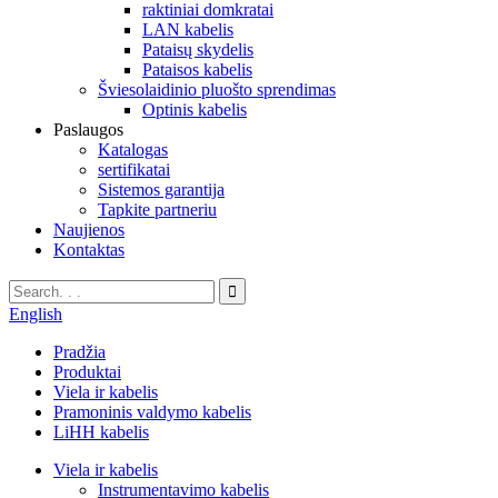
raktiniai domkratai
LAN kabelis
Pataisų skydelis
Pataisos kabelis
Šviesolaidinio pluošto sprendimas
Optinis kabelis
Paslaugos
Katalogas
sertifikatai
Sistemos garantija
Tapkite partneriu
Naujienos
Kontaktas
English
Pradžia
Produktai
Viela ir kabelis
Pramoninis valdymo kabelis
LiHH kabelis
Viela ir kabelis
Instrumentavimo kabelis