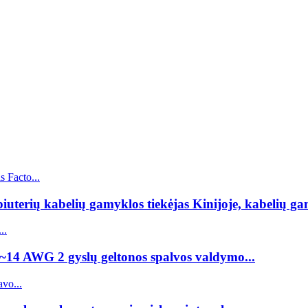
erių kabelių gamyklos tiekėjas Kinijoje, kabelių gam
8~14 AWG 2 gyslų geltonos spalvos valdymo...