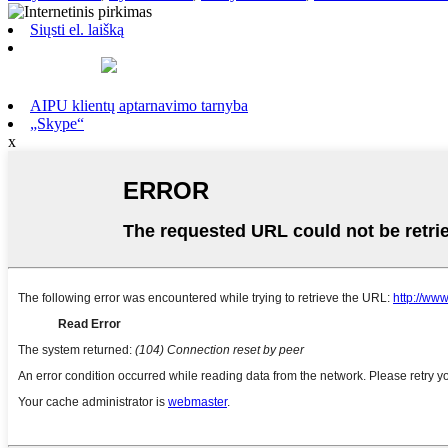
Siųsti el. laišką
AIPU klientų aptarnavimo tarnyba
„Skype“
x