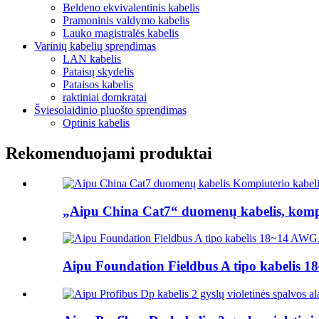
Beldeno ekvivalentinis kabelis
Pramoninis valdymo kabelis
Lauko magistralės kabelis
Varinių kabelių sprendimas
LAN kabelis
Pataisų skydelis
Pataisos kabelis
raktiniai domkratai
Šviesolaidinio pluošto sprendimas
Optinis kabelis
Rekomenduojami produktai
„Aipu China Cat7“ duomenų kabelis, kompiut
Aipu Foundation Fieldbus A tipo kabelis 1