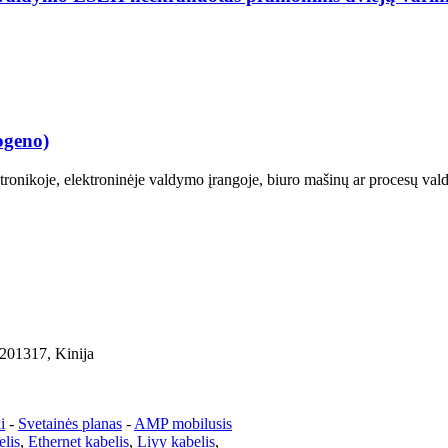
ogeno)
tronikoje, elektroninėje valdymo įrangoje, biuro mašinų ar procesų va
 201317, Kinija
i
-
Svetainės planas
-
AMP mobilusis
lis
,
Ethernet kabelis
,
Liyy kabelis
,