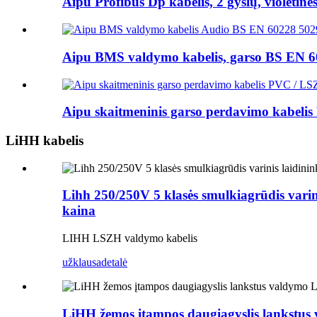
Aipu Profibus Dp kabelis, 2 gyslų, violetinės
Aipu BMS valdymo kabelis, garso BS EN 602
Aipu skaitmeninis garso perdavimo kabelis
LiHH kabelis
Lihh 250/250V 5 klasės smulkiagrūdis varin
kaina
LIHH LSZH valdymo kabelis
užklausa
detalė
LiHH žemos įtampos daugiagyslis lankstus