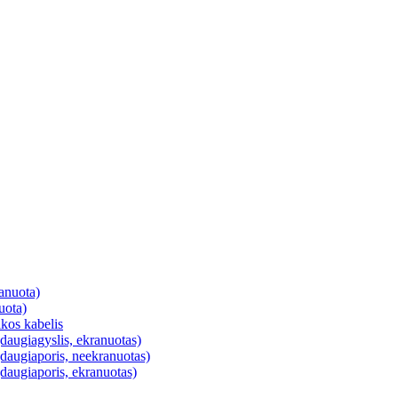
anuota)
uota)
ikos kabelis
daugiagyslis, ekranuotas)
daugiaporis, neekranuotas)
daugiaporis, ekranuotas)