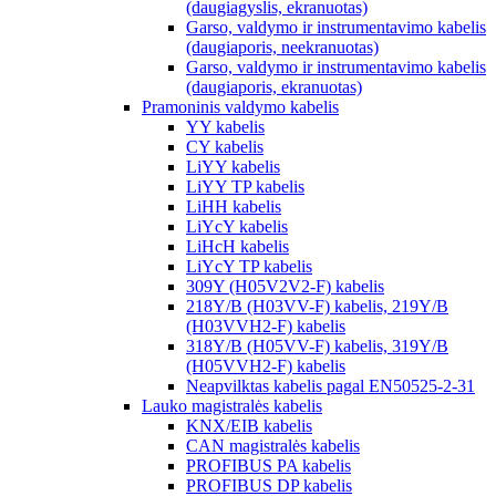
(daugiagyslis, ekranuotas)
Garso, valdymo ir instrumentavimo kabelis
(daugiaporis, neekranuotas)
Garso, valdymo ir instrumentavimo kabelis
(daugiaporis, ekranuotas)
Pramoninis valdymo kabelis
YY kabelis
CY kabelis
LiYY kabelis
LiYY TP kabelis
LiHH kabelis
LiYcY kabelis
LiHcH kabelis
LiYcY TP kabelis
309Y (H05V2V2-F) kabelis
218Y/B (H03VV-F) kabelis, 219Y/B
(H03VVH2-F) kabelis
318Y/B (H05VV-F) kabelis, 319Y/B
(H05VVH2-F) kabelis
Neapvilktas kabelis pagal EN50525-2-31
Lauko magistralės kabelis
KNX/EIB kabelis
CAN magistralės kabelis
PROFIBUS PA kabelis
PROFIBUS DP kabelis