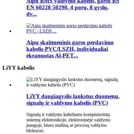
Aipu BMS valdymo kabelis, garso BS
EN 60228 50290, 4 porų, 8 gyslų,
dv...
Aipu skaitmeninis garso perdavimo
kabelis PVC/LSZH, individualiai
ekranuotas Al-PET...
LiYY kabelis
LiYY daugiagyslis lankstus duomenų,
signalų ir valdymo kabelis (PVC)
Signalų ir valdymo kabeliams kompiuterinių
sistemų elektronikoje, elektroninėje valdymo
įrangoje, biuro mašinų ar procesų valdymo
blokuose.