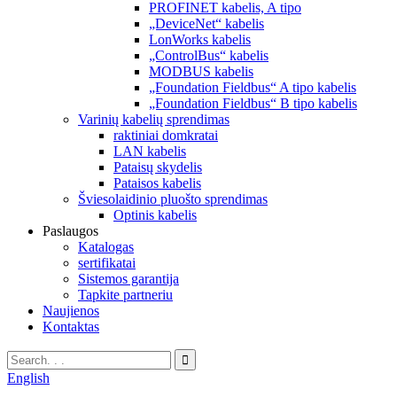
PROFINET kabelis, A tipo
„DeviceNet“ kabelis
LonWorks kabelis
„ControlBus“ kabelis
MODBUS kabelis
„Foundation Fieldbus“ A tipo kabelis
„Foundation Fieldbus“ B tipo kabelis
Varinių kabelių sprendimas
raktiniai domkratai
LAN kabelis
Pataisų skydelis
Pataisos kabelis
Šviesolaidinio pluošto sprendimas
Optinis kabelis
Paslaugos
Katalogas
sertifikatai
Sistemos garantija
Tapkite partneriu
Naujienos
Kontaktas
English