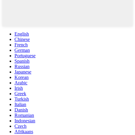
English
Chinese
French
German
Portuguese
Spanish
Russian
Japanese
Korean
Arabic
Irish
Greek
Turkish
Italian
Danish
Romanian
Indonesian
Czech
Afrikaans