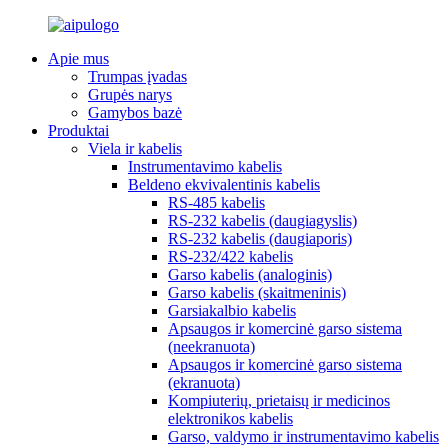
Apie mus
Trumpas įvadas
Grupės narys
Gamybos bazė
Produktai
Viela ir kabelis
Instrumentavimo kabelis
Beldeno ekvivalentinis kabelis
RS-485 kabelis
RS-232 kabelis (daugiagyslis)
RS-232 kabelis (daugiaporis)
RS-232/422 kabelis
Garso kabelis (analoginis)
Garso kabelis (skaitmeninis)
Garsiakalbio kabelis
Apsaugos ir komercinė garso sistema
(neekranuota)
Apsaugos ir komercinė garso sistema
(ekranuota)
Kompiuterių, prietaisų ir medicinos
elektronikos kabelis
Garso, valdymo ir instrumentavimo kabelis