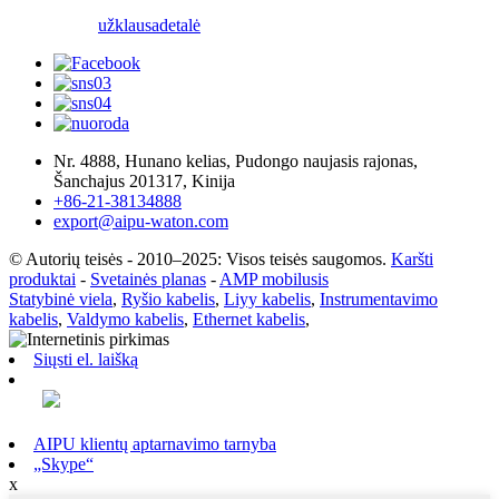
užklausa
detalė
Nr. 4888, Hunano kelias, Pudongo naujasis rajonas,
Šanchajus 201317, Kinija
+86-21-38134888
export@aipu-waton.com
© Autorių teisės - 2010–2025: Visos teisės saugomos.
Karšti
produktai
-
Svetainės planas
-
AMP mobilusis
Statybinė viela
,
Ryšio kabelis
,
Liyy kabelis
,
Instrumentavimo
kabelis
,
Valdymo kabelis
,
Ethernet kabelis
,
Siųsti el. laišką
AIPU klientų aptarnavimo tarnyba
„Skype“
x