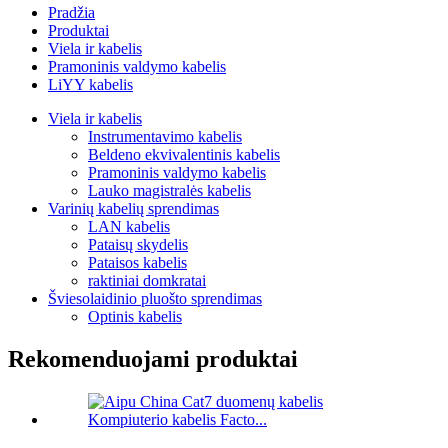
Pradžia
Produktai
Viela ir kabelis
Pramoninis valdymo kabelis
LiYY kabelis
Viela ir kabelis
Instrumentavimo kabelis
Beldeno ekvivalentinis kabelis
Pramoninis valdymo kabelis
Lauko magistralės kabelis
Varinių kabelių sprendimas
LAN kabelis
Pataisų skydelis
Pataisos kabelis
raktiniai domkratai
Šviesolaidinio pluošto sprendimas
Optinis kabelis
Rekomenduojami produktai