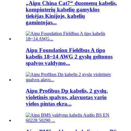
„Aipu China Cat7“ duomenų kabelis,
kompiuterių kabelių gamyklos
tiekėjas Kinijoje, kabelių
gamintojas...
Aipu Foundation Fieldbus A tipo
kabelis 18~14 AWG 2 gyslų geltonos
spalvos valdymo...
Aipu Profibus Dp kabelis, 2 gyslų,
violetinės spalvos, alavuotas vario
vielos pintas ekra...