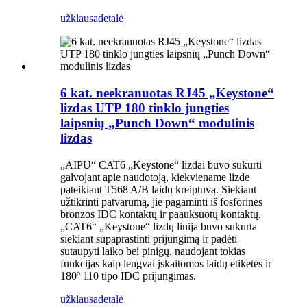
užklausa
detalė
6 kat. neekranuotas RJ45 „Keystone“
lizdas UTP 180 tinklo jungties
laipsnių „Punch Down“ modulinis
lizdas
„AIPU“ CAT6 „Keystone“ lizdai buvo sukurti
galvojant apie naudotoją, kiekviename lizde
pateikiant T568 A/B laidų kreiptuvą. Siekiant
užtikrinti patvarumą, jie pagaminti iš fosforinės
bronzos IDC kontaktų ir paauksuotų kontaktų.
„CAT6“ „Keystone“ lizdų linija buvo sukurta
siekiant supaprastinti prijungimą ir padėti
sutaupyti laiko bei pinigų, naudojant tokias
funkcijas kaip lengvai įskaitomos laidų etiketės ir
180º 110 tipo IDC prijungimas.
užklausa
detalė