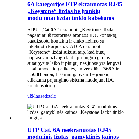
6A kategorijos FTP ekranuotas RJ45
„Keystone“ lizdas be įrankių
moduliniai lizdai tinklo kabeliams
AIPU „Cat.6A“ ekranuoti „Keystone“ lizdai
pagaminti iš fosforinės bronzos IDC kontaktų,
paauksuotų kontaktų ir cinko liejimo su
nikeliuotu korpusu. CAT6A ekranuoti
„Keystone“ lizdai sukurti taip, kad būtų
paprasčiau užbaigti laidų prijungimą, o jūs
sutaupysite laiko ir pinigų, nes juose yra lengvai
įskaitomos laidų etiketės, universalūs T568A ir
T568B laidai, 110 mm įpjova ir be įrankių
atliekama prijungimo sistema naudojant IDC
kondensatorių.
užklausa
detalė
UTP Cat. 6A neekranuotas RJ45
modulinis lizdas, gamyklinės kainos