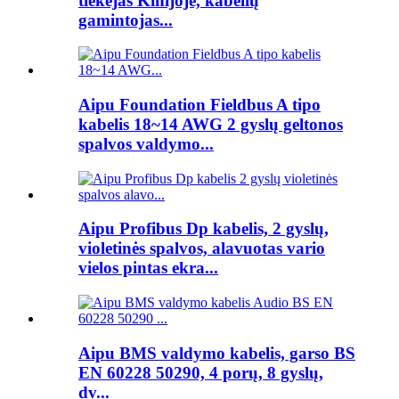
tiekėjas Kinijoje, kabelių
gamintojas...
Aipu Foundation Fieldbus A tipo
kabelis 18~14 AWG 2 gyslų geltonos
spalvos valdymo...
Aipu Profibus Dp kabelis, 2 gyslų,
violetinės spalvos, alavuotas vario
vielos pintas ekra...
Aipu BMS valdymo kabelis, garso BS
EN 60228 50290, 4 porų, 8 gyslų,
dv...