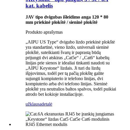
kat. kabelis
JAV tipo dvigubas išleidimo anga 120 * 80
mm priekinė plokštė / sieninė plokštė
Produkto aprašymas
„AIPU US Type“ dvigubo lizdo priekinė plokštė
yra standartinė, vieno lizdo, universali sieninė
plokštė, suteikianti švarų ir paprastą būdą
prijungti dvi atskiras „Cat5e“ / „Cat6“ kabelių
linijas prie sienos ir idealiai tinkanti naudoti su
„AIPU Keystone“ lizdais. Ji turi du lizdų
išpjovimus, todėl per tą pačią plokštę galite
sujungti kompiuterio ir telefono linijas, dvi
kompiuterio arba dvi telefono linijas. Sieninė
plokštė yra neutralios baltos spalvos, todėl puikiai
atrodo bet kokioje instaliacijoje.
užklausa
detalė