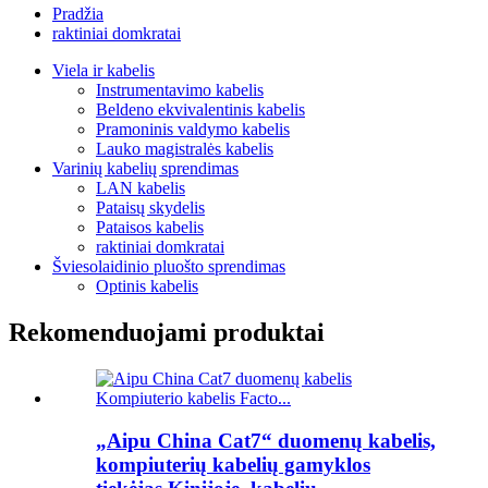
Pradžia
raktiniai domkratai
Viela ir kabelis
Instrumentavimo kabelis
Beldeno ekvivalentinis kabelis
Pramoninis valdymo kabelis
Lauko magistralės kabelis
Varinių kabelių sprendimas
LAN kabelis
Pataisų skydelis
Pataisos kabelis
raktiniai domkratai
Šviesolaidinio pluošto sprendimas
Optinis kabelis
Rekomenduojami produktai
„Aipu China Cat7“ duomenų kabelis,
kompiuterių kabelių gamyklos