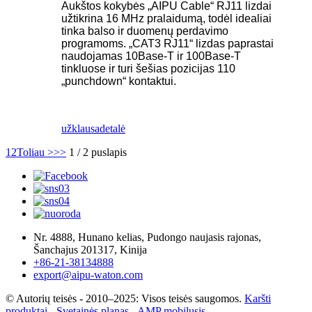
Aukštos kokybės „AIPU Cable“ RJ11 lizdai
užtikrina 16 MHz pralaidumą, todėl idealiai
tinka balso ir duomenų perdavimo
programoms. „CAT3 RJ11“ lizdas paprastai
naudojamas 10Base-T ir 100Base-T
tinkluose ir turi šešias pozicijas 110
„punchdown“ kontaktui.
užklausa
detalė
1
2
Toliau >
>>
1 / 2 puslapis
Nr. 4888, Hunano kelias, Pudongo naujasis rajonas,
Šanchajus 201317, Kinija
+86-21-38134888
export@aipu-waton.com
© Autorių teisės - 2010–2025: Visos teisės saugomos.
Karšti
produktai
-
Svetainės planas
-
AMP mobilusis