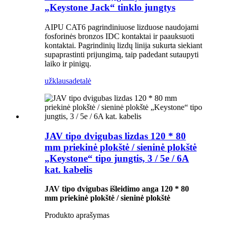
„Keystone Jack“ tinklo jungtys
AIPU CAT6 pagrindiniuose lizduose naudojami
fosforinės bronzos IDC kontaktai ir paauksuoti
kontaktai. Pagrindinių lizdų linija sukurta siekiant
supaprastinti prijungimą, taip padedant sutaupyti
laiko ir pinigų.
užklausa
detalė
JAV tipo dvigubas lizdas 120 * 80
mm priekinė plokštė / sieninė plokštė
„Keystone“ tipo jungtis, 3 / 5e / 6A
kat. kabelis
JAV tipo dvigubas išleidimo anga 120 * 80
mm priekinė plokštė / sieninė plokštė
Produkto aprašymas