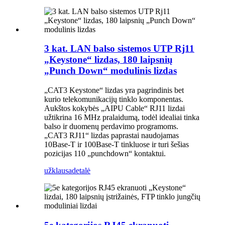
3 kat. LAN balso sistemos UTP Rj11
„Keystone“ lizdas, 180 laipsnių
„Punch Down“ modulinis lizdas
„CAT3 Keystone“ lizdas yra pagrindinis bet
kurio telekomunikacijų tinklo komponentas.
Aukštos kokybės „AIPU Cable“ RJ11 lizdai
užtikrina 16 MHz pralaidumą, todėl idealiai tinka
balso ir duomenų perdavimo programoms.
„CAT3 RJ11“ lizdas paprastai naudojamas
10Base-T ir 100Base-T tinkluose ir turi šešias
pozicijas 110 „punchdown“ kontaktui.
užklausa
detalė