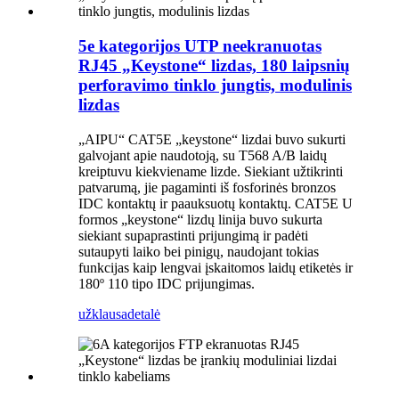
5e kategorijos UTP neekranuotas
RJ45 „Keystone“ lizdas, 180 laipsnių
perforavimo tinklo jungtis, modulinis
lizdas
„AIPU“ CAT5E „keystone“ lizdai buvo sukurti
galvojant apie naudotoją, su T568 A/B laidų
kreiptuvu kiekviename lizde. Siekiant užtikrinti
patvarumą, jie pagaminti iš fosforinės bronzos
IDC kontaktų ir paauksuotų kontaktų. CAT5E U
formos „keystone“ lizdų linija buvo sukurta
siekiant supaprastinti prijungimą ir padėti
sutaupyti laiko bei pinigų, naudojant tokias
funkcijas kaip lengvai įskaitomos laidų etiketės ir
180º 110 tipo IDC prijungimas.
užklausa
detalė