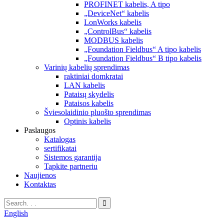
PROFINET kabelis, A tipo
„DeviceNet“ kabelis
LonWorks kabelis
„ControlBus“ kabelis
MODBUS kabelis
„Foundation Fieldbus“ A tipo kabelis
„Foundation Fieldbus“ B tipo kabelis
Varinių kabelių sprendimas
raktiniai domkratai
LAN kabelis
Pataisų skydelis
Pataisos kabelis
Šviesolaidinio pluošto sprendimas
Optinis kabelis
Paslaugos
Katalogas
sertifikatai
Sistemos garantija
Tapkite partneriu
Naujienos
Kontaktas
English