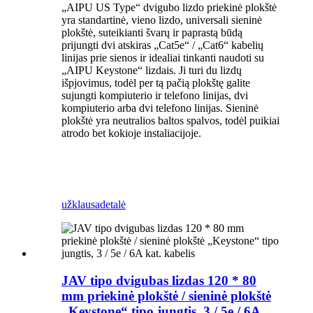
„AIPU US Type“ dvigubo lizdo priekinė plokštė
yra standartinė, vieno lizdo, universali sieninė
plokštė, suteikianti švarų ir paprastą būdą
prijungti dvi atskiras „Cat5e“ / „Cat6“ kabelių
linijas prie sienos ir idealiai tinkanti naudoti su
„AIPU Keystone“ lizdais. Ji turi du lizdų
išpjovimus, todėl per tą pačią plokštę galite
sujungti kompiuterio ir telefono linijas, dvi
kompiuterio arba dvi telefono linijas. Sieninė
plokštė yra neutralios baltos spalvos, todėl puikiai
atrodo bet kokioje instaliacijoje.
užklausa
detalė
JAV tipo dvigubas lizdas 120 * 80
mm priekinė plokštė / sieninė plokštė
„Keystone“ tipo jungtis, 3 / 5e / 6A