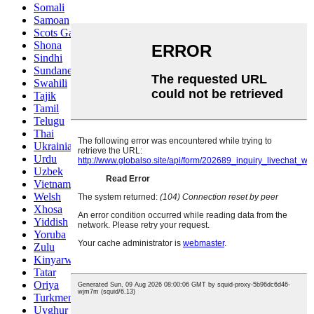
Somali
Samoan
Scots Gaelic
Shona
Sindhi
Sundanese
Swahili
Tajik
Tamil
Telugu
Thai
Ukrainian
Urdu
Uzbek
Vietnamese
Welsh
Xhosa
Yiddish
Yoruba
Zulu
Kinyarwanda
Tatar
Oriya
Turkmen
Uyghur