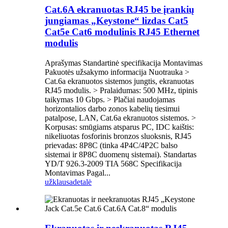
Cat.6A ekranuotas RJ45 be įrankių
jungiamas „Keystone“ lizdas Cat5
Cat5e Cat6 modulinis RJ45 Ethernet
modulis
Aprašymas Standartinė specifikacija Montavimas
Pakuotės užsakymo informacija Nuotrauka >
Cat.6a ekranuotos sistemos jungtis, ekranuotas
RJ45 modulis. > Pralaidumas: 500 MHz, tipinis
taikymas 10 Gbps. > Plačiai naudojamas
horizontalios darbo zonos kabelių tiesimui
patalpose, LAN, Cat.6a ekranuotos sistemos. >
Korpusas: smūgiams atsparus PC, IDC kaištis:
nikeliuotas fosforinis bronzos sluoksnis, RJ45
prievadas: 8P8C (tinka 4P4C/4P2C balso
sistemai ir 8P8C duomenų sistemai). Standartas
YD/T 926.3-2009 TIA 568C Specifikacija
Montavimas Pagal...
užklausa
detalė