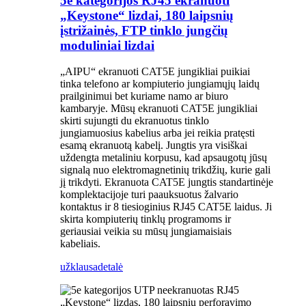
5e kategorijos RJ45 ekranuoti
„Keystone“ lizdai, 180 laipsnių
įstrižainės, FTP tinklo jungčių
moduliniai lizdai
„AIPU“ ekranuoti CAT5E jungikliai puikiai
tinka telefono ar kompiuterio jungiamųjų laidų
prailginimui bet kuriame namo ar biuro
kambaryje. Mūsų ekranuoti CAT5E jungikliai
skirti sujungti du ekranuotus tinklo
jungiamuosius kabelius arba jei reikia pratęsti
esamą ekranuotą kabelį. Jungtis yra visiškai
uždengta metaliniu korpusu, kad apsaugotų jūsų
signalą nuo elektromagnetinių trikdžių, kurie gali
jį trikdyti. Ekranuota CAT5E jungtis standartinėje
komplektacijoje turi paauksuotus žalvario
kontaktus ir 8 tiesioginius RJ45 CAT5E laidus. Ji
skirta kompiuterių tinklų programoms ir
geriausiai veikia su mūsų jungiamaisiais
kabeliais.
užklausa
detalė