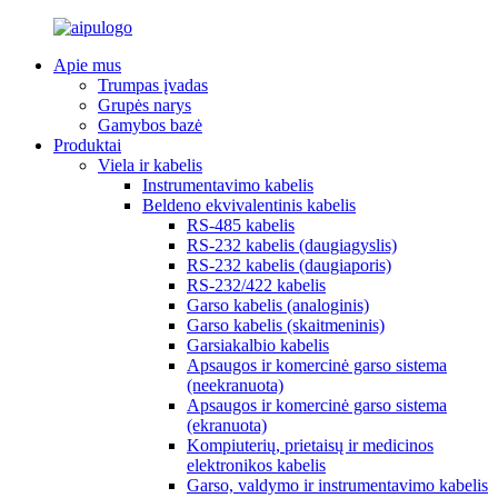
Apie mus
Trumpas įvadas
Grupės narys
Gamybos bazė
Produktai
Viela ir kabelis
Instrumentavimo kabelis
Beldeno ekvivalentinis kabelis
RS-485 kabelis
RS-232 kabelis (daugiagyslis)
RS-232 kabelis (daugiaporis)
RS-232/422 kabelis
Garso kabelis (analoginis)
Garso kabelis (skaitmeninis)
Garsiakalbio kabelis
Apsaugos ir komercinė garso sistema
(neekranuota)
Apsaugos ir komercinė garso sistema
(ekranuota)
Kompiuterių, prietaisų ir medicinos
elektronikos kabelis
Garso, valdymo ir instrumentavimo kabelis