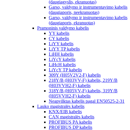
(daugiagyslis, ekranuotas)
Garso, valdymo ir instrumentavimo kabelis
(daugiaporis, neekranuotas)
Garso, valdymo ir instrumentavimo kabelis
(daugiaporis, ekranuotas)
Pramoninis valdymo kabelis
YY kabelis
CY kabelis
LiYY kabelis
LiYY TP kabelis
LiHH kabelis
LiYcY kabelis
LiHcH kabelis
LiYcY TP kabelis
309Y (H05V2V2-F) kabelis
218Y/B (H03VV-F) kabelis, 219Y/B
(H03VVH2-F) kabelis
318Y/B (H05VV-F) kabelis, 319Y/B
(H05VVH2-F) kabelis
Neapvilktas kabelis pagal EN50525-2-31
Lauko magistralės kabelis
KNX/EIB kabelis
CAN magistralės kabelis
PROFIBUS PA kabelis
PROFIBUS DP kabelis