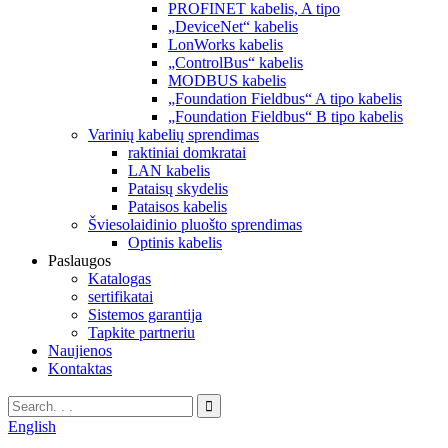
PROFINET kabelis, A tipo
„DeviceNet“ kabelis
LonWorks kabelis
„ControlBus“ kabelis
MODBUS kabelis
„Foundation Fieldbus“ A tipo kabelis
„Foundation Fieldbus“ B tipo kabelis
Varinių kabelių sprendimas
raktiniai domkratai
LAN kabelis
Pataisų skydelis
Pataisos kabelis
Šviesolaidinio pluošto sprendimas
Optinis kabelis
Paslaugos
Katalogas
sertifikatai
Sistemos garantija
Tapkite partneriu
Naujienos
Kontaktas
English