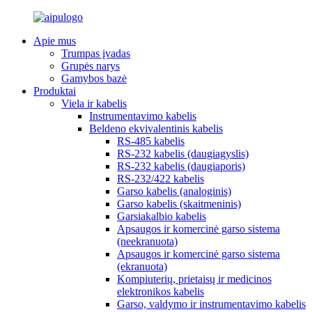
Apie mus
Trumpas įvadas
Grupės narys
Gamybos bazė
Produktai
Viela ir kabelis
Instrumentavimo kabelis
Beldeno ekvivalentinis kabelis
RS-485 kabelis
RS-232 kabelis (daugiagyslis)
RS-232 kabelis (daugiaporis)
RS-232/422 kabelis
Garso kabelis (analoginis)
Garso kabelis (skaitmeninis)
Garsiakalbio kabelis
Apsaugos ir komercinė garso sistema
(neekranuota)
Apsaugos ir komercinė garso sistema
(ekranuota)
Kompiuterių, prietaisų ir medicinos
elektronikos kabelis
Garso, valdymo ir instrumentavimo kabelis