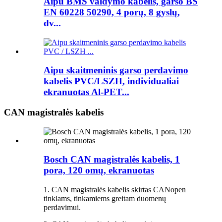
Aipu BMS valdymo kabelis, garso BS
EN 60228 50290, 4 porų, 8 gyslų,
dv...
Aipu skaitmeninis garso perdavimo
kabelis PVC/LSZH, individualiai
ekranuotas Al-PET...
CAN magistralės kabelis
Bosch CAN magistralės kabelis, 1
pora, 120 omų, ekranuotas
1. CAN magistralės kabelis skirtas CANopen
tinklams, tinkamiems greitam duomenų
perdavimui.