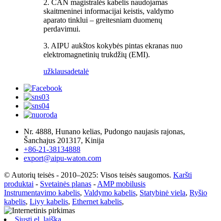
2. CAN magistralės kabelis naudojamas
skaitmeninei informacijai keistis, valdymo
aparato tinklui – greitesniam duomenų
perdavimui.
3. AIPU aukštos kokybės pintas ekranas nuo
elektromagnetinių trukdžių (EMI).
užklausa
detalė
Nr. 4888, Hunano kelias, Pudongo naujasis rajonas,
Šanchajus 201317, Kinija
+86-21-38134888
export@aipu-waton.com
© Autorių teisės - 2010–2025: Visos teisės saugomos.
Karšti
produktai
-
Svetainės planas
-
AMP mobilusis
Instrumentavimo kabelis
,
Valdymo kabelis
,
Statybinė viela
,
Ryšio
kabelis
,
Liyy kabelis
,
Ethernet kabelis
,
Siųsti el. laišką