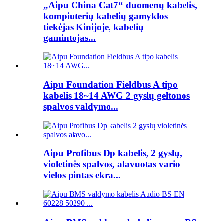
„Aipu China Cat7“ duomenų kabelis,
kompiuterių kabelių gamyklos
tiekėjas Kinijoje, kabelių
gamintojas...
Aipu Foundation Fieldbus A tipo
kabelis 18~14 AWG 2 gyslų geltonos
spalvos valdymo...
Aipu Profibus Dp kabelis, 2 gyslų,
violetinės spalvos, alavuotas vario
vielos pintas ekra...