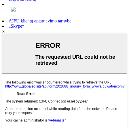
AIPU klientų aptarnavimo tarnyba
„Skype“
x