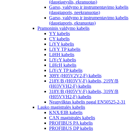
(daugiagyslis, ekranuotas)
Garso, valdymo ir instrumentavimo kabelis
(daugiaporis, neekranuotas)
Garso, valdymo ir instrumentavimo kabelis
(daugiaporis, ekranuotas)
Pramoninis valdymo kabelis
YY kabelis
CY kabelis
LiYY kabelis
LiYY TP kabelis
LiHH kabelis
LiYcY kabelis
LiHcH kabelis
LiYcY TP kabelis
309Y (H05V2V2-F) kabelis
218Y/B (H03VV-F) kabelis, 219Y/B
(H03VVH2-F) kabelis
318Y/B (H05VV-F) kabelis, 319Y/B
(H05VVH2-F) kabelis
Neapvilktas kabelis pagal EN50525-2-31
Lauko magistralės kabelis
KNX/EIB kabelis
CAN magistralės kabelis
PROFIBUS PA kabelis
PROFIBUS DP kabelis