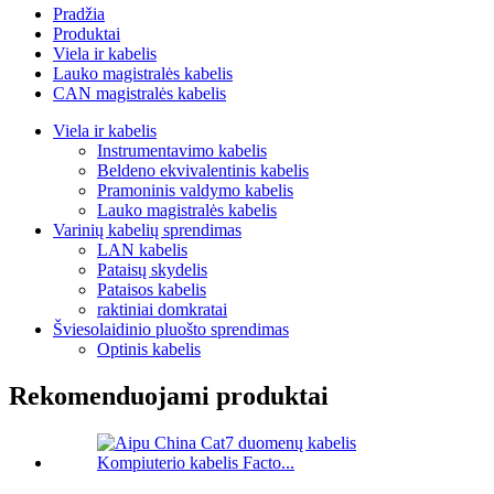
Pradžia
Produktai
Viela ir kabelis
Lauko magistralės kabelis
CAN magistralės kabelis
Viela ir kabelis
Instrumentavimo kabelis
Beldeno ekvivalentinis kabelis
Pramoninis valdymo kabelis
Lauko magistralės kabelis
Varinių kabelių sprendimas
LAN kabelis
Pataisų skydelis
Pataisos kabelis
raktiniai domkratai
Šviesolaidinio pluošto sprendimas
Optinis kabelis
Rekomenduojami produktai