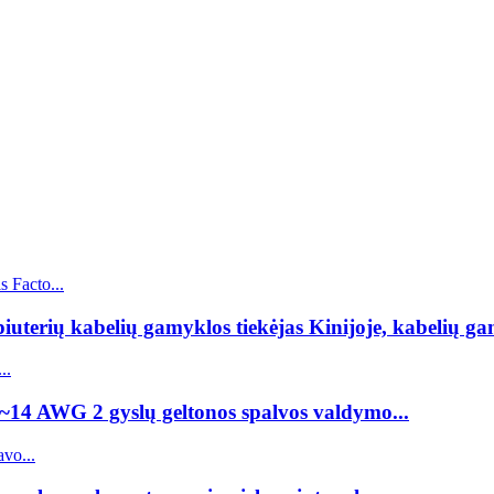
erių kabelių gamyklos tiekėjas Kinijoje, kabelių gam
8~14 AWG 2 gyslų geltonos spalvos valdymo...