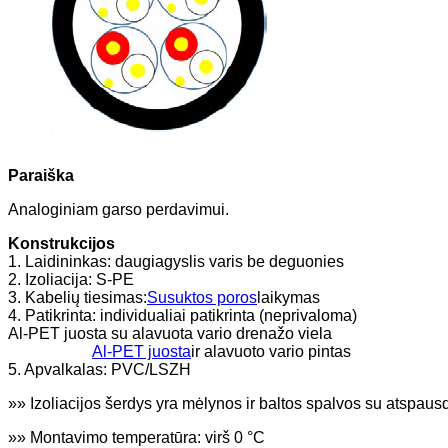
Paraiška
Analoginiam garso perdavimui.
Konstrukcijos
1. Laidininkas: daugiagyslis varis be deguonies
2. Izoliacija: S-PE
3. Kabelių tiesimas:
Susuktos poros
laikymas
4. Patikrinta: individualiai patikrinta (neprivaloma)
Al-PET juosta su alavuota vario drenažo viela
Al-PET juosta
ir alavuoto vario pintas
5. Apvalkalas: PVC/LSZH
»» Izoliacijos šerdys yra mėlynos ir baltos spalvos su atspaus
»» Montavimo temperatūra: virš 0 °C