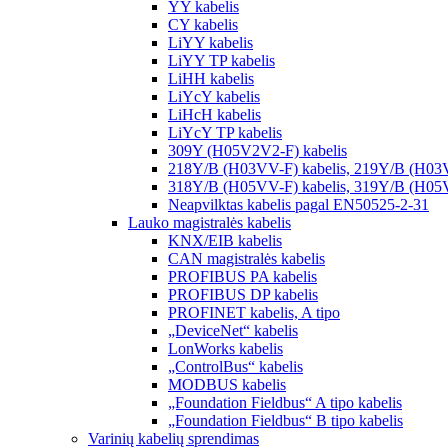
YY kabelis
CY kabelis
LiYY kabelis
LiYY TP kabelis
LiHH kabelis
LiYcY kabelis
LiHcH kabelis
LiYcY TP kabelis
309Y (H05V2V2-F) kabelis
218Y/B (H03VV-F) kabelis, 219Y/B (H03
318Y/B (H05VV-F) kabelis, 319Y/B (H05
Neapvilktas kabelis pagal EN50525-2-31
Lauko magistralės kabelis
KNX/EIB kabelis
CAN magistralės kabelis
PROFIBUS PA kabelis
PROFIBUS DP kabelis
PROFINET kabelis, A tipo
„DeviceNet“ kabelis
LonWorks kabelis
„ControlBus“ kabelis
MODBUS kabelis
„Foundation Fieldbus“ A tipo kabelis
„Foundation Fieldbus“ B tipo kabelis
Varinių kabelių sprendimas