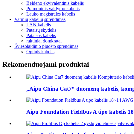
Beldeno ekvivalentinis kabelis
Pramoninis valdymo kabelis
Lauko magistralės kabelis
Varinių kabelių sprendimas
LAN kabelis
Pataisų skydelis
Pataisos kabelis
raktiniai domkratai
Šviesolaidinio pluošto sprendimas
Optinis kabelis
Rekomenduojami produktai
„Aipu China Cat7“ duomenų kabelis, kompiut
Aipu Foundation Fieldbus A tipo kabelis 1