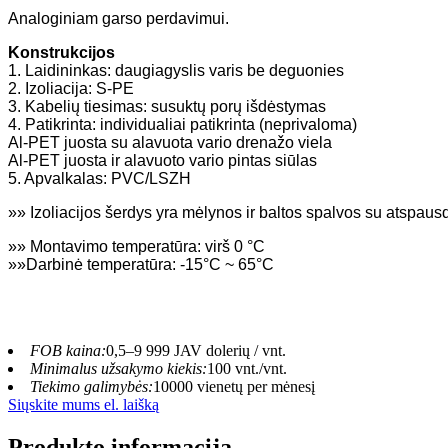
Analoginiam garso perdavimui.
Konstrukcijos
1. Laidininkas: daugiagyslis varis be deguonies
2. Izoliacija: S-PE
3. Kabelių tiesimas: susuktų porų išdėstymas
4. Patikrinta: individualiai patikrinta (neprivaloma)
Al-PET juosta su alavuota vario drenažo viela
Al-PET juosta ir alavuoto vario pintas siūlas
5. Apvalkalas: PVC/LSZH
»» Izoliacijos šerdys yra mėlynos ir baltos spalvos su atspaus
»» Montavimo temperatūra: virš 0 °C
»»Darbinė temperatūra: -15°C ~ 65°C
FOB kaina:
0,5–9 999 JAV dolerių / vnt.
Minimalus užsakymo kiekis:
100 vnt./vnt.
Tiekimo galimybės:
10000 vienetų per mėnesį
Siųskite mums el. laišką
Produkto informacija