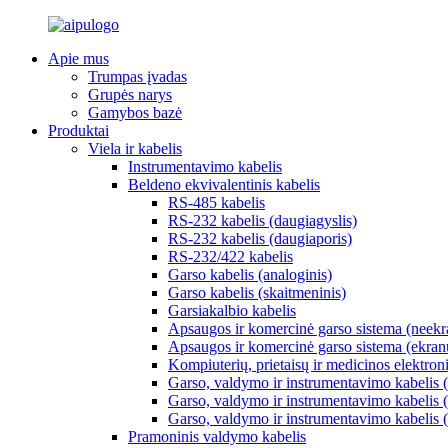
Apie mus
Trumpas įvadas
Grupės narys
Gamybos bazė
Produktai
Viela ir kabelis
Instrumentavimo kabelis
Beldeno ekvivalentinis kabelis
RS-485 kabelis
RS-232 kabelis (daugiagyslis)
RS-232 kabelis (daugiaporis)
RS-232/422 kabelis
Garso kabelis (analoginis)
Garso kabelis (skaitmeninis)
Garsiakalbio kabelis
Apsaugos ir komercinė garso sistema (neekr
Apsaugos ir komercinė garso sistema (ekran
Kompiuterių, prietaisų ir medicinos elektron
Garso, valdymo ir instrumentavimo kabelis (
Garso, valdymo ir instrumentavimo kabelis (
Garso, valdymo ir instrumentavimo kabelis (
Pramoninis valdymo kabelis