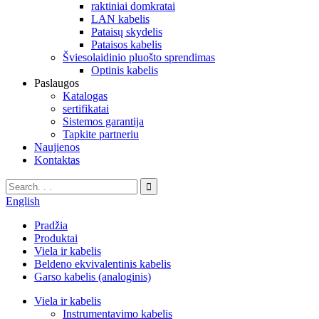
raktiniai domkratai
LAN kabelis
Pataisų skydelis
Pataisos kabelis
Šviesolaidinio pluošto sprendimas
Optinis kabelis
Paslaugos
Katalogas
sertifikatai
Sistemos garantija
Tapkite partneriu
Naujienos
Kontaktas
English
Pradžia
Produktai
Viela ir kabelis
Beldeno ekvivalentinis kabelis
Garso kabelis (analoginis)
Viela ir kabelis
Instrumentavimo kabelis