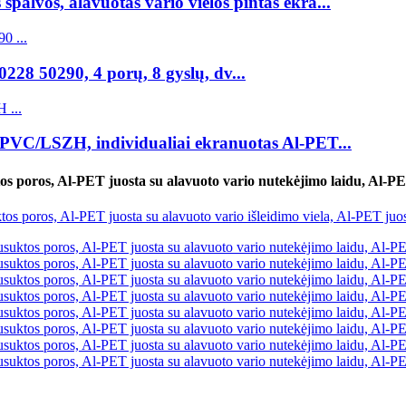
 spalvos, alavuotas vario vielos pintas ekra...
28 50290, 4 porų, 8 gyslų, dv...
 PVC/LSZH, individualiai ekranuotas Al-PET...
os poros, Al-PET juosta su alavuoto vario nutekėjimo laidu, Al-PET