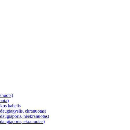
anuota)
uota)
ikos kabelis
daugiagyslis, ekranuotas)
daugiaporis, neekranuotas)
daugiaporis, ekranuotas)